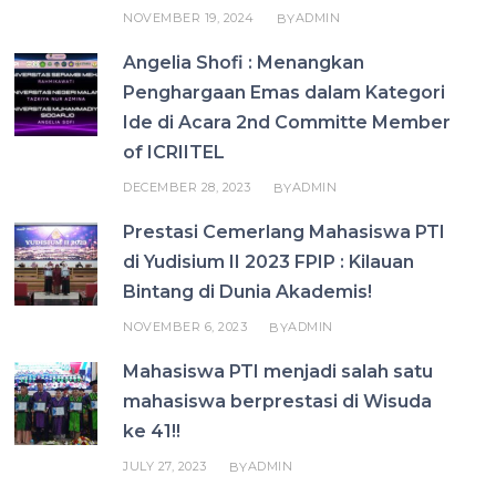
NOVEMBER 19, 2024
ADMIN
BY
Angelia Shofi : Menangkan
Penghargaan Emas dalam Kategori
Ide di Acara 2nd Committe Member
of ICRIITEL
DECEMBER 28, 2023
ADMIN
BY
Prestasi Cemerlang Mahasiswa PTI
di Yudisium II 2023 FPIP : Kilauan
Bintang di Dunia Akademis!
NOVEMBER 6, 2023
ADMIN
BY
Mahasiswa PTI menjadi salah satu
mahasiswa berprestasi di Wisuda
ke 41!!
JULY 27, 2023
ADMIN
BY