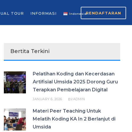
PENDAFTARAN
TUAL TOUR
INFORMASI
Indonesian
▼
Bertita Terkini
Pelatihan Koding dan Kecerdasan
Artifisial Umsida 2025 Dorong Guru
Terapkan Pembelajaran Digital
JANUARY 6, 2026
ADMIN
BY
Materi Peer Teaching Untuk
Melatih Koding KA In 2 Berlanjut di
Umsida