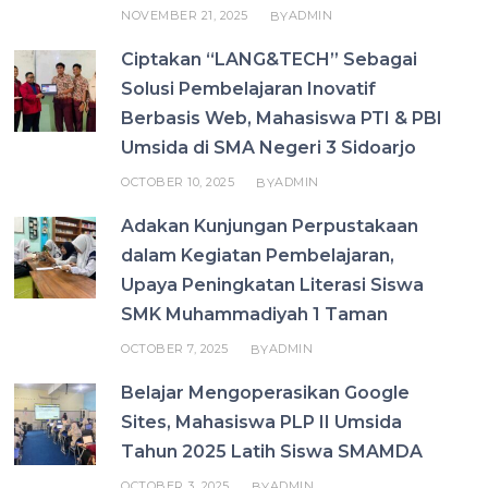
NOVEMBER 21, 2025
ADMIN
BY
Ciptakan “LANG&TECH” Sebagai
Solusi Pembelajaran Inovatif
Berbasis Web, Mahasiswa PTI & PBI
Umsida di SMA Negeri 3 Sidoarjo
OCTOBER 10, 2025
ADMIN
BY
Adakan Kunjungan Perpustakaan
dalam Kegiatan Pembelajaran,
Upaya Peningkatan Literasi Siswa
SMK Muhammadiyah 1 Taman
OCTOBER 7, 2025
ADMIN
BY
Belajar Mengoperasikan Google
Sites, Mahasiswa PLP II Umsida
Tahun 2025 Latih Siswa SMAMDA
OCTOBER 3, 2025
ADMIN
BY