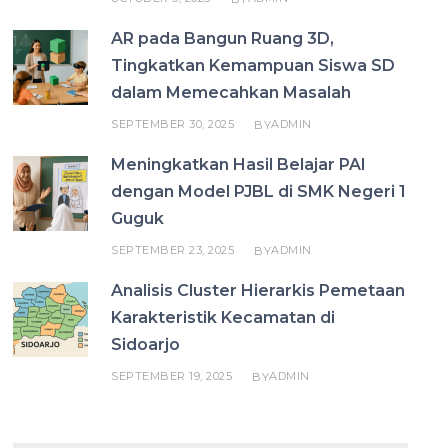
AR pada Bangun Ruang 3D,
Tingkatkan Kemampuan Siswa SD
dalam Memecahkan Masalah
SEPTEMBER 30, 2025
ADMIN
BY
Meningkatkan Hasil Belajar PAI
dengan Model PJBL di SMK Negeri 1
Guguk
SEPTEMBER 23, 2025
ADMIN
BY
Analisis Cluster Hierarkis Pemetaan
Karakteristik Kecamatan di
Sidoarjo
SEPTEMBER 19, 2025
ADMIN
BY