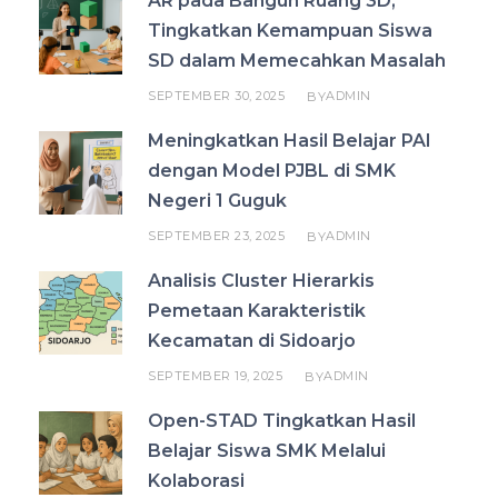
AR pada Bangun Ruang 3D,
Tingkatkan Kemampuan Siswa
SD dalam Memecahkan Masalah
SEPTEMBER 30, 2025
ADMIN
BY
Meningkatkan Hasil Belajar PAI
dengan Model PJBL di SMK
Negeri 1 Guguk
SEPTEMBER 23, 2025
ADMIN
BY
Analisis Cluster Hierarkis
Pemetaan Karakteristik
Kecamatan di Sidoarjo
SEPTEMBER 19, 2025
ADMIN
BY
Open-STAD Tingkatkan Hasil
Belajar Siswa SMK Melalui
Kolaborasi