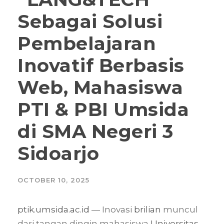
Sebagai Solusi
Pembelajaran
Inovatif Berbasis
Web, Mahasiswa
PTI & PBI Umsida
di SMA Negeri 3
Sidoarjo
OCTOBER 10, 2025
ptik.umsida.ac.id
— Inovasi
brilian
muncul
dari tangan dingin mahasiswa
Universitas