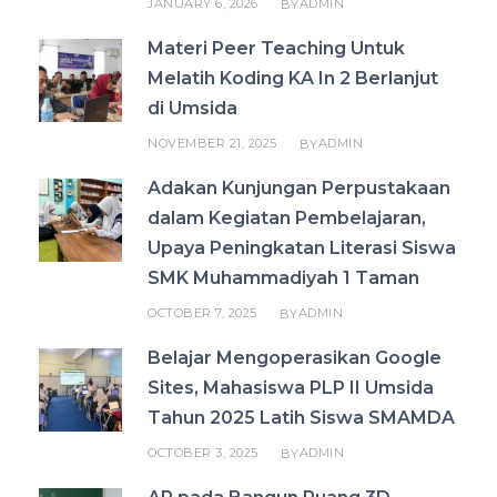
JANUARY 6, 2026
ADMIN
BY
Materi Peer Teaching Untuk
Melatih Koding KA In 2 Berlanjut
di Umsida
NOVEMBER 21, 2025
ADMIN
BY
Adakan Kunjungan Perpustakaan
dalam Kegiatan Pembelajaran,
Upaya Peningkatan Literasi Siswa
SMK Muhammadiyah 1 Taman
OCTOBER 7, 2025
ADMIN
BY
Belajar Mengoperasikan Google
Sites, Mahasiswa PLP II Umsida
Tahun 2025 Latih Siswa SMAMDA
OCTOBER 3, 2025
ADMIN
BY