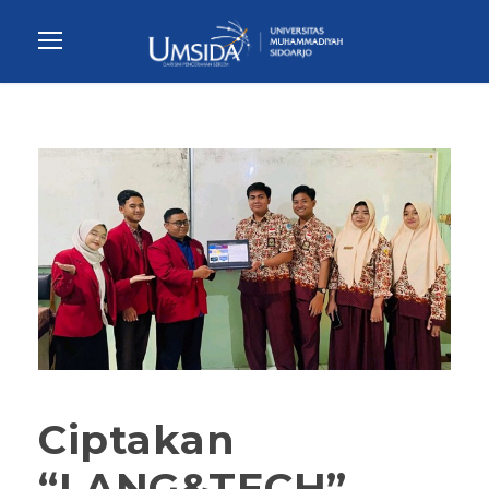
Ciptakan
“LANG&TECH”