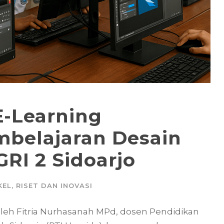
-Learning
belajaran Desain
GRI 2 Sidoarjo
KEL
,
RISET DAN INOVASI
 oleh Fitria Nurhasanah MPd, dosen Pendidikan