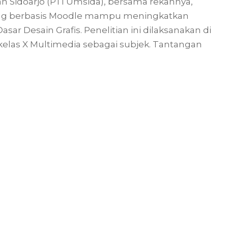
 Sidoarjo (PTI Umsida), bersama rekannya,
g berbasis Moodle mampu meningkatkan
sar Desain Grafis. Penelitian ini dilaksanakan di
kelas X Multimedia sebagai subjek. Tantangan