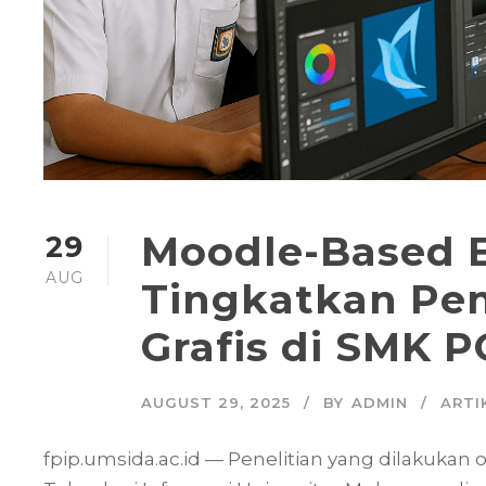
Moodle-Based E
29
AUG
Tingkatkan Pem
Grafis di SMK P
AUGUST 29, 2025
BY
ADMIN
ARTI
fpip.umsida.ac.id — Penelitian yang dilakukan