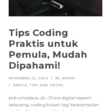
Tips Coding
Praktis untuk
Pemula, Mudah
Dipahami!
NOVEMBER 22, 2024
BY
ADMIN
BERITA
,
TIPS AND TRICKS
ptik.umsida.ac.id – Di era digital seperti
sekarang, coding bukan lagi keterampilan